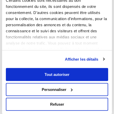
Certains cookies sont nécessaires au bon
fonctionnement du site, ils sont dispensés de votre
consentement. D’autres cookies peuvent être utilisés
Créer une SCPI
pour la collecte, la communication d’informations, pour la
personnalisation des annonces et du contenu, la
connaissance et le suivi des visiteurs et offrent des
Baisse prix SCPI
fonctionnalités relatives aux médias sociaux et une
analyse de notre trafic. Vous pouvez à tout moment
changer d’avis en cliquant sur l’icône en bas à gauche.
SCPI usufruit
Divorce & SCPI
Afficher les détails
SCPI à crédit
Tout autoriser
SCPI micro foncier
Personnaliser
SCPI de plus-value
Refuser