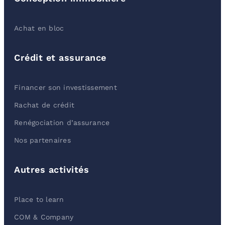
Achat en bloc
Crédit et assurance
Financer son investissement
Rachat de crédit
Renégociation d’assurance
Nos partenaires
Autres activités
Place to learn
COM & Company