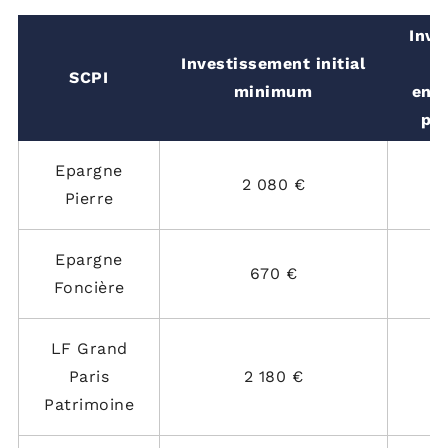
Inve
Investissement initial
m
SCPI
minimum
en 
pr
Epargne
2 080 €
Pierre
Epargne
670 €
Foncière
LF Grand
Paris
2 180 €
Patrimoine