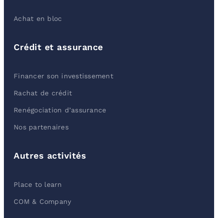
Achat en bloc
Crédit et assurance
Financer son investissement
Rachat de crédit
Renégociation d’assurance
Nos partenaires
Autres activités
Place to learn
COM & Company