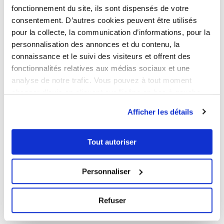
de ses revenus.
fonctionnement du site, ils sont dispensés de votre
consentement. D’autres cookies peuvent être utilisés
pour la collecte, la communication d’informations, pour la
Lissage des cycles immobiliers
personnalisation des annonces et du contenu, la
et réduction du risque
connaissance et le suivi des visiteurs et offrent des
fonctionnalités relatives aux médias sociaux et une
Le
marché immobilier fluctue
en fonction des
analyse de notre trafic. Vous pouvez à tout moment
cycles économiques. En investissant en une seule
changer d’avis en cliquant sur l’icône en bas à gauche.
fois, il est possible d’acheter à un
mauvais
Afficher les détails
moment
(prix élevé).
Avec les versements programmés :
Tout autoriser
Les achats sont répartis dans le temps
,
Personnaliser
réduisant l’impact des variations de prix.
Le risque de mauvais timing est limité
, car
l’investisseur acquiert des parts à
Refuser
différentes périodes du marché.