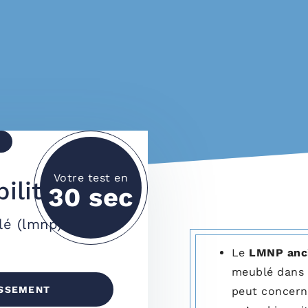
Votre test en
ilité
30 sec
lé (lmnp)
Le
LMNP anc
meublé dans
ISSEMENT
peut concern