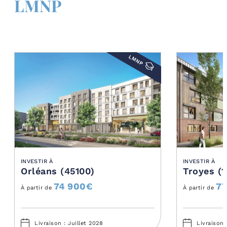
LMNP
LMNP
INVESTIR À
INVESTIR À
Orléans (45100)
Troyes (
74 900
€
77
À partir de
À partir de
Livraison : Juillet 2028
Livraison 