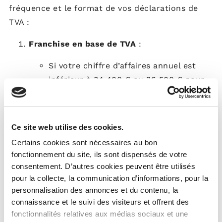
fréquence et le format de vos déclarations de
TVA :
Franchise en base de TVA
:
Si votre chiffre d’affaires annuel est
inférieur à 34 400 € ou 36 500 € pour
les locations meublées, vous bénéficiez
automatiquement de ce régime.
Vous êtes exonéré de TVA, et aucune
Ce site web utilise des cookies.
déclaration n’est requise.
Certains cookies sont nécessaires au bon
fonctionnement du site, ils sont dispensés de votre
Régime réel simplifié
:
consentement. D’autres cookies peuvent être utilisés
Si vous dépassez les seuils de la
pour la collecte, la communication d’informations, pour la
personnalisation des annonces et du contenu, la
franchise ou si vous souhaitez
connaissance et le suivi des visiteurs et offrent des
récupérer la TVA sur vos dépenses, ce
fonctionnalités relatives aux médias sociaux et une
régime s’applique.