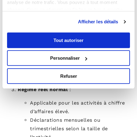
analyse de notre trafic. Vous pouvez à tout moment
Déclaration annuelle (formulaire CA12)
changer d’avis en cliquant sur l’icône en bas à gauche.
:
Afficher les détails
À transmettre avant le 2e jour
ouvré suivant le 1er mai de l’année
Tout autoriser
N+1.
Acomptes provisionnels
:
Personnaliser
55 % de la TVA due en juillet.
40 % en décembre, sur la base de
la TVA de l’année précédente.
Refuser
Régime réel normal
:
Applicable pour les activités à chiffre
d’affaires élevé.
Déclarations mensuelles ou
trimestrielles selon la taille de