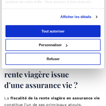
analyse de notre trafic. Vous pouvez à tout moment
Cette formule permet de trouver un
changer d’avis en cliquant sur l’icône en bas à gauche.
compromis entre revenus à vie et
Afficher les détails
transmission
, tout en limitant le risque de
“perte” du capital en cas de décès rapide.
Tout autoriser
Personnaliser
Refuser
Quelle est la fiscalité de la
rente viagère issue
d’une assurance vie ?
La
fiscalité de la rente viagère en assurance vie
constitue l’un de ses principaux atouts.