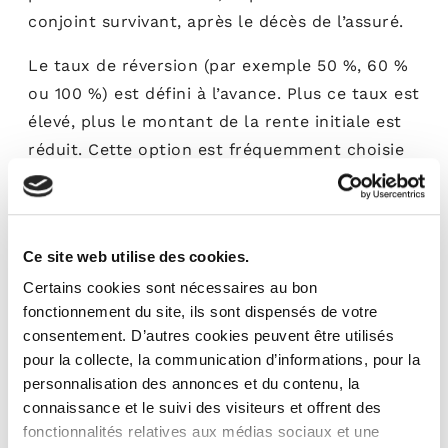
conjoint survivant, après le décès de l’assuré.
Le taux de réversion (par exemple 50 %, 60 %
ou 100 %) est défini à l’avance. Plus ce taux est
élevé, plus le montant de la rente initiale est
réduit. Cette option est fréquemment choisie
pour
sécuriser le niveau de vie du conjoint
.
3 - La rente avec annuités garanties
Ce site web utilise des cookies.
La rente avec annuités garanties assure le
Certains cookies sont nécessaires au bon
fonctionnement du site, ils sont dispensés de votre
versement pendant une durée minimale
consentement. D’autres cookies peuvent être utilisés
déterminée, même en cas de décès prématuré
pour la collecte, la communication d’informations, pour la
de l’assuré. Si celui-ci décède avant la fin de la
personnalisation des annonces et du contenu, la
période garantie, les rentes restantes sont
connaissance et le suivi des visiteurs et offrent des
versées aux bénéficiaires désignés.
fonctionnalités relatives aux médias sociaux et une