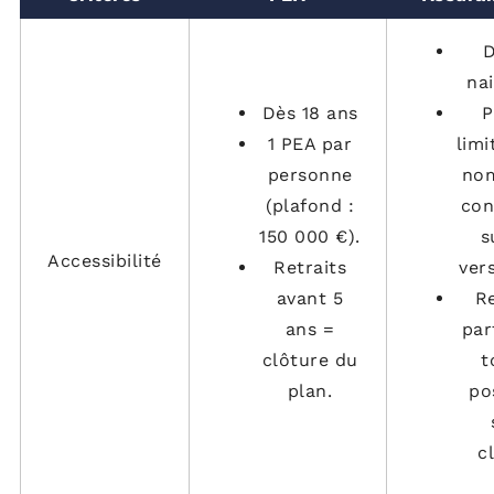
D
na
Dès 18 ans
P
1 PEA par
limi
personne
no
(plafond :
con
150 000 €).
s
Accessibilité
Retraits
ver
avant 5
Re
ans =
par
clôture du
t
plan.
po
c