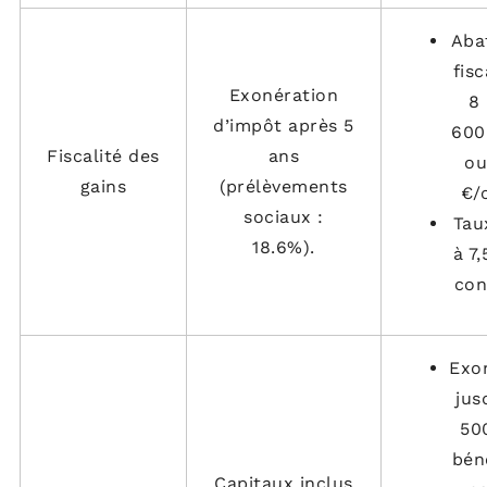
Aba
fisc
Exonération
8 
d’impôt après 5
600
Fiscalité des
ans
ou
gains
(prélèvements
€/
sociaux :
Tau
18.6%).
à 7
con
Exo
jus
50
béné
Capitaux inclus