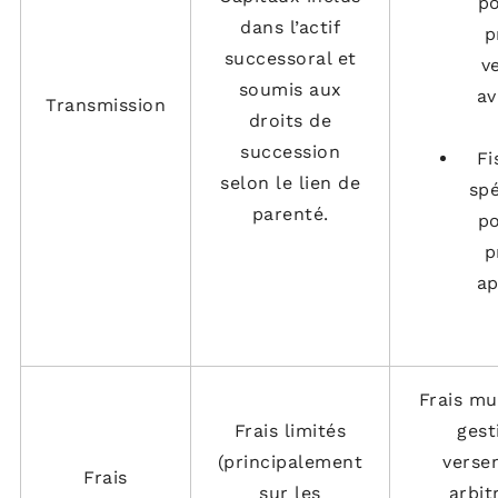
po
dans l’actif
p
successoral et
v
soumis aux
av
Transmission
droits de
succession
Fi
selon le lien de
spé
parenté.
po
p
ap
Frais mul
Frais limités
gest
(principalement
verse
Frais
sur les
arbit