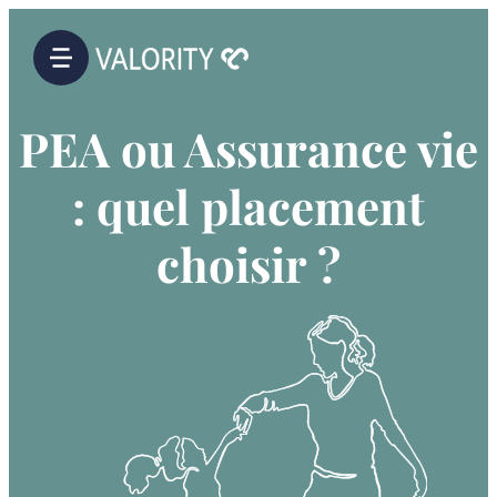
Fermer
Fermer
PEA ou Assurance vie
e mois
té ?
: quel placement
choisir ?
€
00
€
00