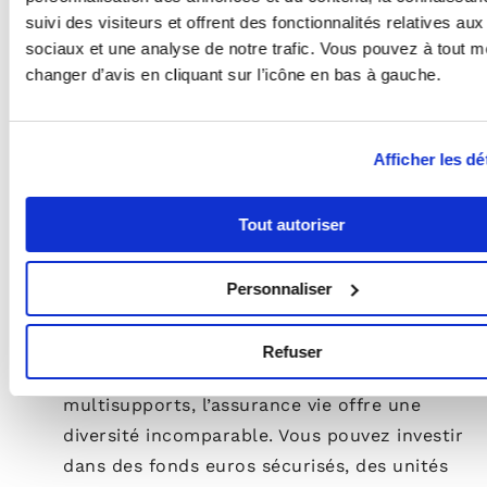
suivi des visiteurs et offrent des fonctionnalités relatives au
Diversité des placements
sociaux et une analyse de notre trafic. Vous pouvez à tout 
changer d’avis en cliquant sur l’icône en bas à gauche.
PEA
: Le PEA vous permet d’investir
directement dans des actions d’entreprises
Afficher les dé
européennes, des ETF (à condition qu’ils
soient majoritairement composés d’actions
européennes), et des fonds communs de
Tout autoriser
placement (OPC). Bien que cet univers soit
restreint géographiquement, il offre des
Personnaliser
opportunités intéressantes pour dynamiser
votre épargne.
Refuser
Assurance Vie
: Avec ses contrats
multisupports, l’assurance vie offre une
diversité incomparable. Vous pouvez investir
dans des fonds euros sécurisés, des unités