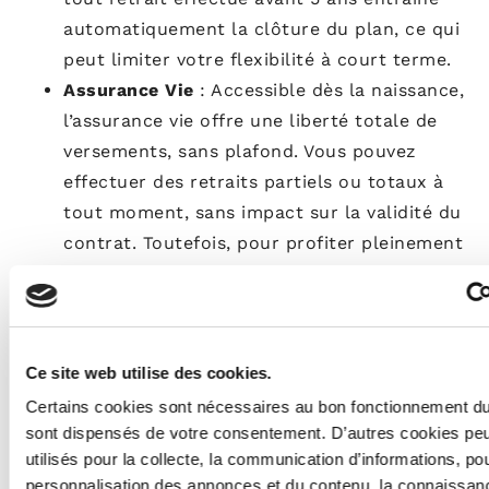
automatiquement la clôture du plan, ce qui
peut limiter votre flexibilité à court terme.
Assurance Vie
: Accessible dès la naissance,
l’assurance vie offre une liberté totale de
versements, sans plafond. Vous pouvez
effectuer des retraits partiels ou totaux à
tout moment, sans impact sur la validité du
contrat. Toutefois, pour profiter pleinement
des avantages fiscaux, il est conseillé
d’attendre 8 ans.
Verdict
: Si vous recherchez une solution flexible
Ce site web utilise des cookies.
et sans limite de versements, l’assurance vie est
Certains cookies sont nécessaires au bon fonctionnement du s
imbattable. En revanche, le PEA s’adresse
sont dispensés de votre consentement. D’autres cookies peu
davantage aux investisseurs capables de bloquer
utilisés pour la collecte, la communication d’informations, pou
leur épargne sur le moyen ou long terme.
personnalisation des annonces et du contenu, la connaissanc