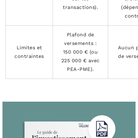
transactions).
(dépe
contr
Plafond de
versements :
Limites et
Aucun 
150 000 € (ou
contraintes
de ver
225 000 € avec
PEA-PME).