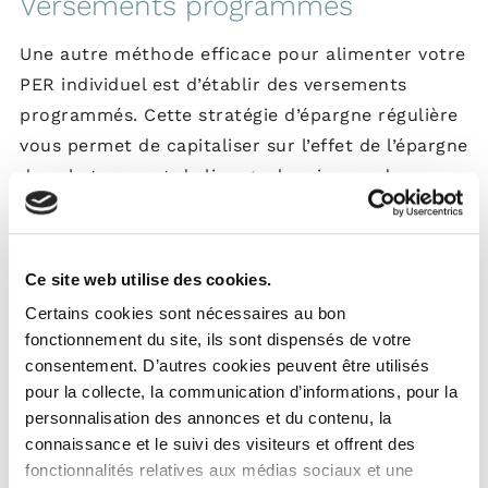
Versements programmés
Une autre méthode efficace pour alimenter votre
PER individuel est d’établir des versements
programmés. Cette stratégie d’épargne régulière
vous permet de capitaliser sur l’effet de l’épargne
dans le temps et de lissage des risques de
marché.
Vous pouvez choisir le montant et la
fréquence de ces versements
en fonction de vos
capacités financières et de vos objectifs
Ce site web utilise des cookies.
d’épargne.
Certains cookies sont nécessaires au bon
fonctionnement du site, ils sont dispensés de votre
Transferts d'autres produits
consentement. D’autres cookies peuvent être utilisés
d'épargne retraite
pour la collecte, la communication d’informations, pour la
personnalisation des annonces et du contenu, la
Enfin, vous pouvez également alimenter votre
connaissance et le suivi des visiteurs et offrent des
PERIN en transférant des sommes provenant
fonctionnalités relatives aux médias sociaux et une