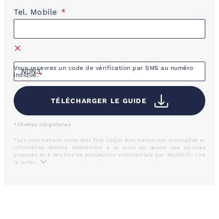
Tel. Mobile
Vous recevrez un code de vérification par SMS au numéro
indiqué.
TÉLÉCHARGER LE GUIDE
*Champs obligatoires
*Les informations collectées font l'objet d'un traitement automatisé et
informatisé destiné notamment à la mise en œuvre des services
proposés et à des fins de prospection commerciale par VALORITY.
Lire
la suite...