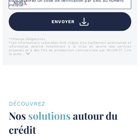
Vous recevrez un code de vérification par SMS au numéro
indiqué.
ENVOYER
*Champs obligatoires
*Les informations collectées font l'objet d'un traitement automatisé et
informatisé destiné notamment à la mise en œuvre des services
proposés et à des fins de prospection commerciale par VALORITY.
Lire
la suite...
DÉCOUVREZ
Nos
solutions
autour du
crédit​