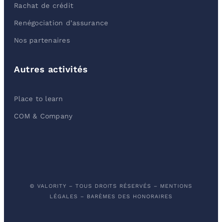
Rachat de crédit
Renégociation d’assurance
Nos partenaires
Autres activités
Place to learn
COM & Company
© VALORITY – TOUS DROITS RÉSERVÉS –
MENTIONS
LÉGALES
–
BARÈMES DES HONORAIRES