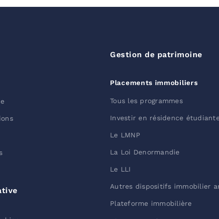
Gestion de patrimoine
Placements immobiliers
Tous les programmes
he
Investir en résidence étudiant
ions
Le LMNP
La Loi Denormandie
s
Le LLI
Autres dispositifs immobilier 
ative
Plateforme immobilière