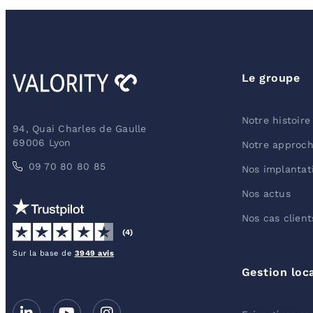
Le groupe
Notre histoire
94, Quai Charles de Gaulle
69006 Lyon
Notre approc
09 70 80 80 85
Nos implantat
Nos actus
Nos cas client
(4)
Sur la base de
3949 avis
Gestion loc