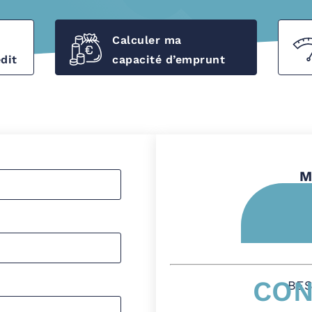
Calculer ma
dit
capacité d’emprunt
M
CON
BES