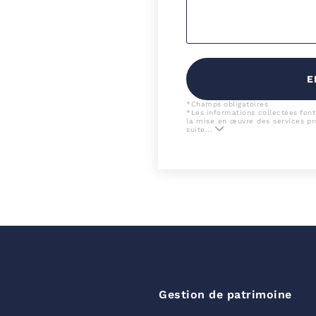
E
*Champs obligatoires
*Les informations collectées font
la mise en œuvre des services p
suite...
Gestion de patrimoine