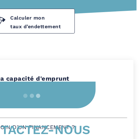
Calculer mon
taux d’endettement
a capacité d'emprunt
TACTEZ-NOUS
OIN D'UN FINANCEMENT ?