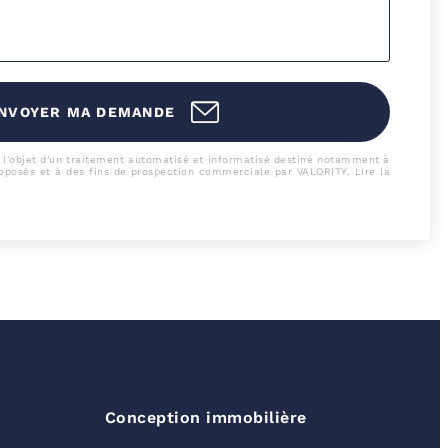
NVOYER MA DEMANDE
 l'objet d'un traitement automatisé et informatisé destiné notamment à
roposés et à des fins de prospection commerciale par VALORITY.
Lire la
Conception immobilière