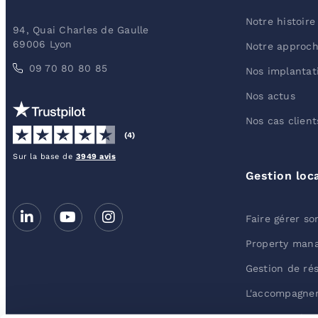
Notre histoire
94, Quai Charles de Gaulle
69006 Lyon
Notre approc
09 70 80 80 85
Nos implantat
Nos actus
Nos cas client
(4)
Sur la base de
3949 avis
Gestion loc
Faire gérer so
Property man
Gestion de ré
L'accompagnem