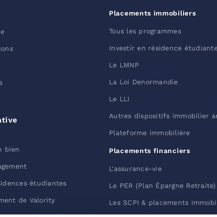
Placements immobiliers
Tous les programmes
he
Investir en résidence étudiant
ions
Le LMNP
La Loi Denormandie
s
Le LLI
Autres dispositifs immobilier 
ative
Plateforme immobilière
n bien
Placements financiers
agement
L'assurance-vie
sidences étudiantes
Le PER (Plan Épargne Retraite)
ent de Valority
Les SCPI & placements immobil