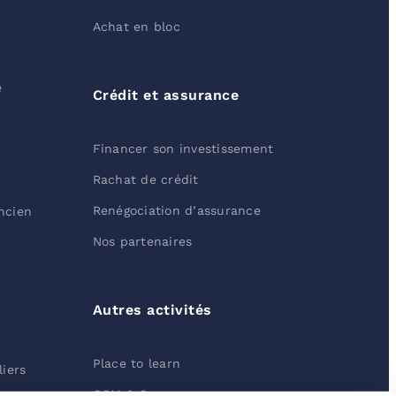
Achat en bloc
e
Crédit et assurance
Financer son investissement
Rachat de crédit
Renégociation d’assurance
ancien
Nos partenaires
Autres activités
Place to learn
iers
COM & Company