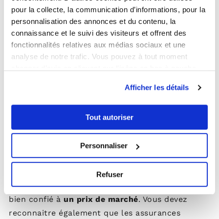
pour la collecte, la communication d’informations, pour la
personnalisation des annonces et du contenu, la
connaissance et le suivi des visiteurs et offrent des
Les engagements du
fonctionnalités relatives aux médias sociaux et une
analyse de notre trafic. Vous pouvez à tout moment
mandant et du
changer d’avis en cliquant sur l’icône en bas à gauche.
Afficher les détails
mandataire
Tout autoriser
Le mandataire s’engage à
mener à bien la
mission confiée
et vous
rendre des comptes
.
Personnaliser
De votre côté, vous êtes tenus, pour la bonne
Refuser
application du mandat, d’accepter de louer le
bien confié à
un prix de marché
. Vous devez
reconnaitre également que les assurances