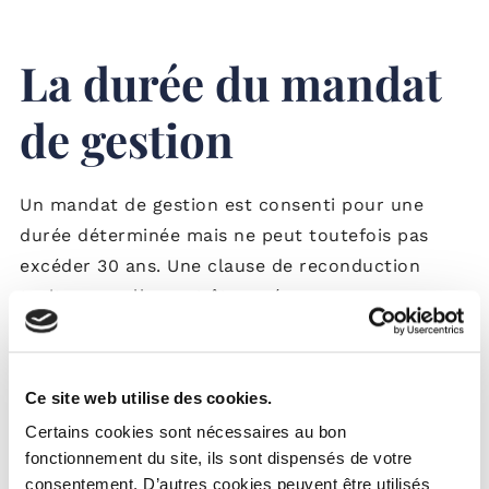
La durée du mandat
de gestion
Un mandat de gestion est consenti pour une
durée déterminée mais ne peut toutefois pas
excéder 30 ans. Une clause de reconduction
tacite annuelle peut être prévue.
Pour dénoncer le contrat, il vous suffit de
respecter le délai de préavis prévu
Ce site web utilise des cookies.
contractuellement (3 mois en général) et
Certains cookies sont nécessaires au bon
d’adresser votre dénonciation par lettre
fonctionnement du site, ils sont dispensés de votre
recommandée avec avis de réception.
consentement. D’autres cookies peuvent être utilisés