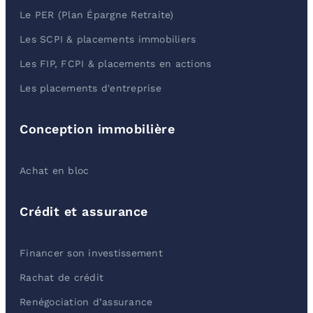
Le PER (Plan Épargne Retraite)
Les SCPI & placements immobiliers
Les FIP, FCPI & placements en actions
Les placements d'entreprise
Conception immobilière
Achat en bloc
Crédit et assurance
Financer son investissement
Rachat de crédit
Renégociation d’assurance