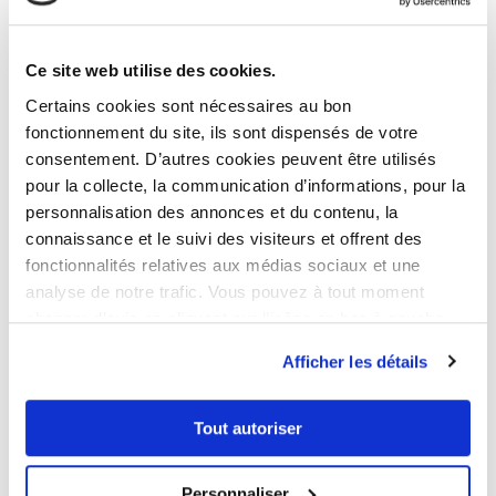
Tours (37200)
92 800
€
À partir de
Ce site web utilise des cookies.
Certains cookies sont nécessaires au bon
Livraison : Aout 2027
fonctionnement du site, ils sont dispensés de votre
consentement. D’autres cookies peuvent être utilisés
pour la collecte, la communication d’informations, pour la
personnalisation des annonces et du contenu, la
LMNP
connaissance et le suivi des visiteurs et offrent des
fonctionnalités relatives aux médias sociaux et une
analyse de notre trafic. Vous pouvez à tout moment
changer d’avis en cliquant sur l’icône en bas à gauche.
Afficher les détails
Tout autoriser
INVESTIR À
Schiltigheim (67300)
Personnaliser