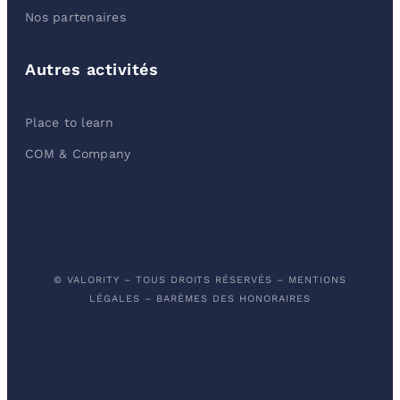
Nos partenaires
Autres activités
Place to learn
COM & Company
© VALORITY – TOUS DROITS RÉSERVÉS –
MENTIONS
LÉGALES
–
BARÈMES DES HONORAIRES