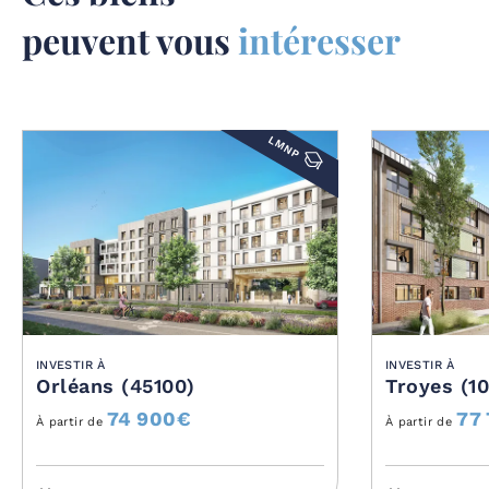
peuvent vous
intéresser
LMNP
INVESTIR À
INVESTIR À
Orléans (45100)
Troyes (1
74 900
€
77
À partir de
À partir de