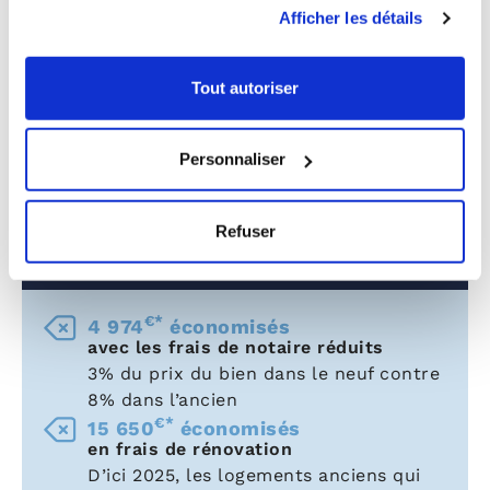
Afficher les détails
Les autres
avantages
de cet
Tout autoriser
investissement en LMNP dans le
neuf
Personnaliser
Refuser
Un achat dans le neuf en VEFA
pour
réaliser des économies
€*
4 974
économisés
avec les frais de notaire réduits
3% du prix du bien dans le neuf contre
8% dans l’ancien
€*
15 650
économisés
en frais de rénovation
D’ici 2025, les logements anciens qui