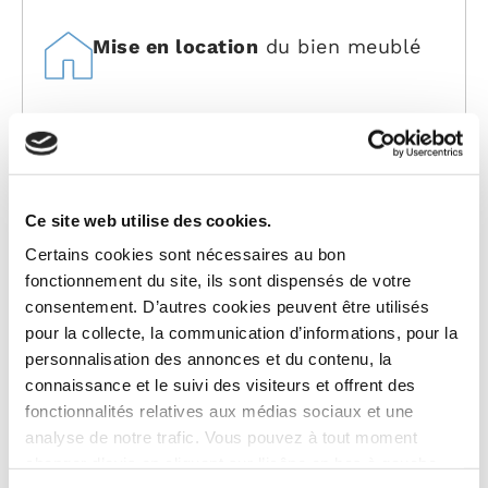
Mise en location
du bien meublé
Revenus locatifs
sous le statut
des
Bénéfices Industriels et
Commerciaux
Ce site web utilise des cookies.
Certains cookies sont nécessaires au bon
fonctionnement du site, ils sont dispensés de votre
Choix de la déclaration des
consentement. D’autres cookies peuvent être utilisés
revenus
au forfait (micro-bic) ou
pour la collecte, la communication d’informations, pour la
au réel
personnalisation des annonces et du contenu, la
connaissance et le suivi des visiteurs et offrent des
fonctionnalités relatives aux médias sociaux et une
analyse de notre trafic. Vous pouvez à tout moment
CALCULER MA RENTABILITÉ
changer d’avis en cliquant sur l’icône en bas à gauche.