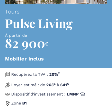
Tours
Pulse Living
À partir de
82 900
€
Mobilier inclus
*
Récupérez la TVA :
20%
€
€
Loyer estimé :
de
263
à
641
Dispositif d'investissement :
LMNP
Zone
B1