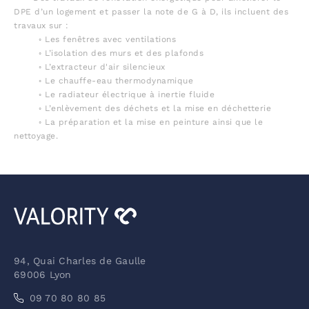
DPE d’un logement et passer la note de G à D, ils incluent des
travaux sur :
◦ Les fenêtres avec ventilations
◦ L’isolation des murs et des plafonds
◦ L’extracteur d'air silencieux
◦ Le chauffe-eau thermodynamique
◦ Le radiateur électrique à inertie fluide
◦ L’enlèvement des déchets et la mise en déchetterie
◦ La préparation et la mise en peinture ainsi que le
nettoyage.
94, Quai Charles de Gaulle
69006 Lyon
09 70 80 80 85