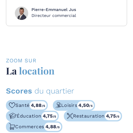
Pierre-Emmanuel Jus
Directeur commercial
ZOOM SUR
La
location
Scores
du quartier
Santé
4,88
Loisirs
4,50
/5
/5
Éducation
4,75
Restauration
4,75
/5
/5
Commerces
4,88
/5