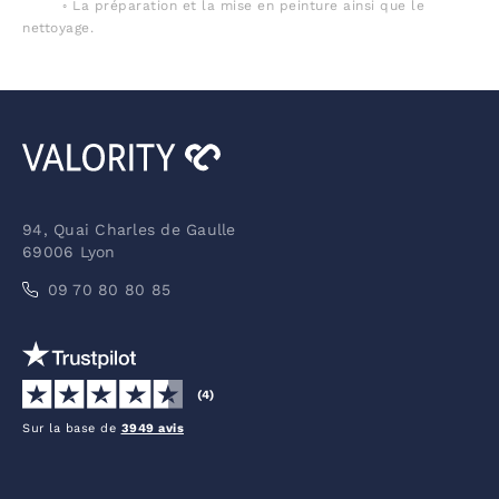
◦ La préparation et la mise en peinture ainsi que le
nettoyage.
94, Quai Charles de Gaulle
69006 Lyon
09 70 80 80 85
(4)
Sur la base de
3949 avis