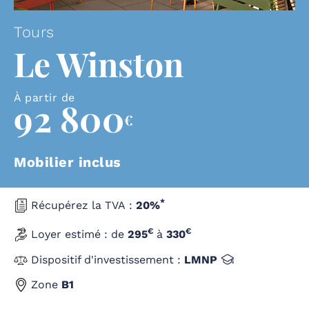
Tours
Le Winston
À partir de
92 800
€
Mobilier inclus
*
Récupérez la TVA :
20%
€
€
Loyer estimé :
de
295
à
330
Dispositif d'investissement :
LMNP
Zone
B1