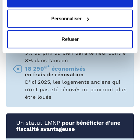
Un achat dans le neuf en VEFA
pour
Personnaliser
réaliser des économies
€*
5 568
économisés
Refuser
avec les frais de notaire réduits
3% du prix du bien dans le neuf contre
8% dans l’ancien
€*
18 290
économisés
en frais de rénovation
D’ici 2025, les logements anciens qui
n’ont pas été rénovés ne pourront plus
être loués
Un statut LMNP
pour bénéficier d'une
fiscalité avantageuse