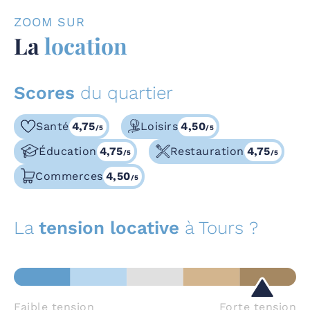
ZOOM SUR
La
location
Scores
du quartier
Santé
4,75
Loisirs
4,50
/5
/5
Éducation
4,75
Restauration
4,75
/5
/5
Commerces
4,50
/5
La
tension locative
à Tours ?
Faible tension
Forte tension