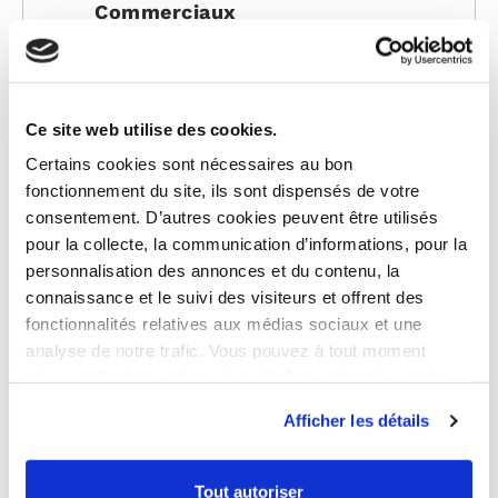
Commerciaux
Choix de la déclaration des
Ce site web utilise des cookies.
revenus
au forfait (micro-bic) ou
Certains cookies sont nécessaires au bon
au réel
fonctionnement du site, ils sont dispensés de votre
consentement. D’autres cookies peuvent être utilisés
pour la collecte, la communication d’informations, pour la
personnalisation des annonces et du contenu, la
CALCULER MA RENTABILITÉ
connaissance et le suivi des visiteurs et offrent des
fonctionnalités relatives aux médias sociaux et une
analyse de notre trafic. Vous pouvez à tout moment
changer d’avis en cliquant sur l’icône en bas à gauche.
Les autres
avantages
de cet
investissement en LMNP dans le
Afficher les détails
neuf
Tout autoriser