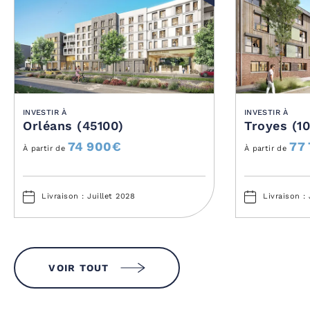
INVESTIR À
INVESTIR À
Orléans (45100)
Troyes (1
74 900
€
77
À partir de
À partir de
Livraison : Juillet 2028
Livraison : 
VOIR TOUT