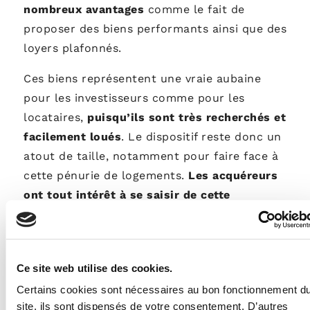
nombreux avantages
comme le fait de
proposer des biens performants ainsi que des
loyers plafonnés.
Ces biens représentent une vraie aubaine
pour les investisseurs comme pour les
locataires,
puisqu’ils sont très recherchés et
facilement loués
. Le dispositif reste donc un
atout de taille, notamment pour faire face à
cette pénurie de logements.
Les acquéreurs
ont tout intérêt à se saisir de cette
opportunité avant que celle-ci ne prenne
fin.
Si vous souhaitez en savoir plus sur le
Ce site web utilise des cookies.
dispositif Pinel et les avantages qui y sont
Certains cookies sont nécessaires au bon fonctionnement d
liés, n’hésitez pas à vous rapprocher d’un
site, ils sont dispensés de votre consentement. D’autres