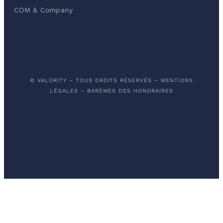
COM & Company
© VALORITY – TOUS DROITS RÉSERVÉS –
MENTIONS
LÉGALES
–
BARÈMES DES HONORAIRES