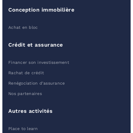
Conception immobilière
Achat en bloc
Crédit et assurance
Financer son investissement
Rachat de crédit
Renégociation d’assurance
Nos partenaires
Autres activités
Place to learn