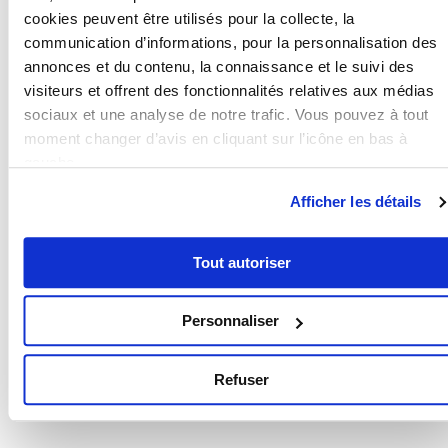
conseiller Valority qui se chargera de
cookies peuvent être utilisés pour la collecte, la
communication d’informations, pour la personnalisation des
répondre à toutes vos questions.
annonces et du contenu, la connaissance et le suivi des
visiteurs et offrent des fonctionnalités relatives aux médias
Sources :
sociaux et une analyse de notre trafic. Vous pouvez à tout
moment changer d’avis en cliquant sur l’icône en bas à
https://www.journaldelagence.com/1339951-
gauche.
tension-sur-le-marche-locatif-la-
Afficher les détails
penurie-de-logements-est-la
https://www.journaldunet.com/patrimoine/gu
Tout autoriser
des-finances-personnelles/1500063-
taux-d-usure-nouvelle-augmentation-
des-septembre-2023/
Personnaliser
Refuser