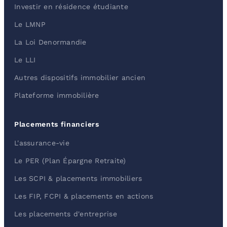
Investir en résidence étudiante
Le LMNP
La Loi Denormandie
Le LLI
Autres dispositifs immobilier ancien
Plateforme immobilière
Placements financiers
L'assurance-vie
Le PER (Plan Épargne Retraite)
Les SCPI & placements immobiliers
Les FIP, FCPI & placements en actions
Les placements d'entreprise