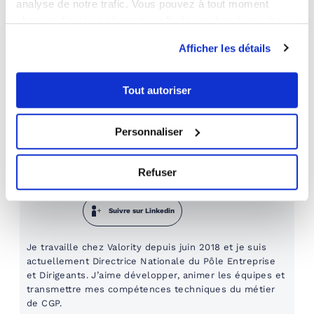
analyse de notre trafic. Vous pouvez à tout moment
changer d’avis en cliquant sur l’icône en bas à gauche.
Afficher les détails
PARTAGER :
Tout autoriser
Dernière modification le 20/04/2026 par
Personnaliser
Hélène Marbehan
Directrice Nationale du Pôle Entreprise et
Refuser
Dirigeants
Suivre sur Linkedin
Je travaille chez Valority depuis juin 2018 et je suis
actuellement Directrice Nationale du Pôle Entreprise
et Dirigeants. J’aime développer, animer les équipes et
transmettre mes compétences techniques du métier
de CGP.