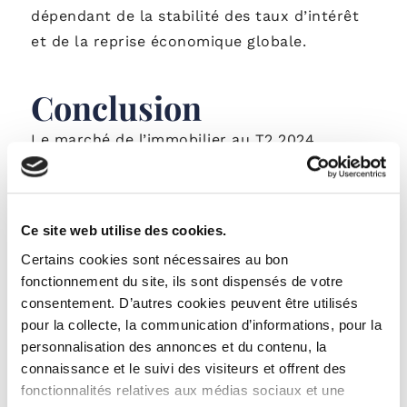
dépendant de la stabilité des taux d’intérêt
et de la reprise économique globale.
Conclusion
Le marché de l’immobilier au T2 2024
présente un mélange de défis et de signes
positifs. Bien que les taux d’intérêt en baisse
et certains signaux de reprise régionale
Ce site web utilise des cookies.
offrent des perspectives encourageantes, la
Certains cookies sont nécessaires au bon
forte diminution des transactions, les
fonctionnement du site, ils sont dispensés de votre
difficultés persistantes du marché du neuf, et
consentement. D’autres cookies peuvent être utilisés
la diminution du pouvoir d’achat immobilier
pour la collecte, la communication d’informations, pour la
constituent des obstacles significatifs à une
personnalisation des annonces et du contenu, la
reprise rapide du marché immobilier.
connaissance et le suivi des visiteurs et offrent des
fonctionnalités relatives aux médias sociaux et une