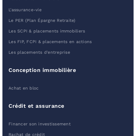
L'assurance-vie
Le PER (Plan Épargne Retraite)
Les SCPI & placements immobiliers
Les FIP, FCPI & placements en actions
Les placements d'entreprise
Conception immobilière
Achat en bloc
Crédit et assurance
Financer son investissement
Rachat de crédit