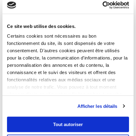
Économies d’énergie
importantes
Ce site web utilise des cookies.
Certains cookies sont nécessaires au bon
fonctionnement du site, ils sont dispensés de votre
Toutefois,
acquérir une passoire thermique
consentement. D’autres cookies peuvent être utilisés
pour la rénover peut s’avérer judicieux
pour la collecte, la communication d’informations, pour la
lorsqu’il s’agît de faire des économies sur
personnalisation des annonces et du contenu, la
connaissance et le suivi des visiteurs et offrent des
l’énergie. La hausse des prix de l’énergie a
fonctionnalités relatives aux médias sociaux et une
nécessité ce changement, soulignant
analyse de notre trafic. Vous pouvez à tout moment
l’urgence d’investir dans l’efficacité
changer d’avis en cliquant sur l’icône en bas à gauche.
énergétique des logements pour optimiser la
Afficher les détails
rentabilité locative des propriétaires. Les
économies réalisées peuvent aller de 80 à
300 € par mois selon la taille du logement et
Tout autoriser
s’il s’agit d’un bien G ou F. A l’année cela