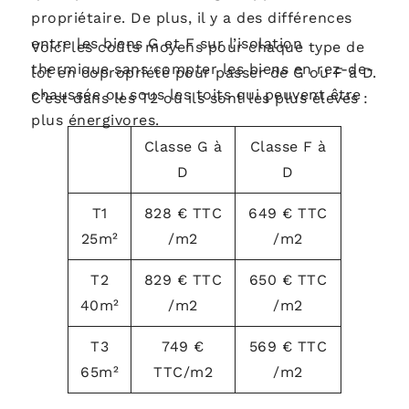
propriétaire. De plus, il y a des différences
entre les biens G et F sur l’isolation
Voici les coûts moyens pour chaque type de
thermique sans compter les biens en rez-de-
lot en copropriété pour passer de G ou F à D.
chaussée ou sous les toits qui peuvent être
C’est dans les T2 où ils sont les plus élevés :
plus énergivores.
Classe G à
Classe F à
D
D
T1
828 € TTC
649 € TTC
25m²
/m2
/m2
T2
829 € TTC
650 € TTC
40m²
/m2
/m2
T3
749 €
569 € TTC
65m²
TTC/m2
/m2