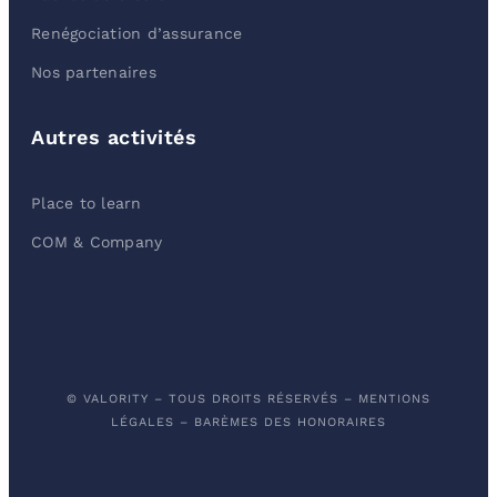
Renégociation d’assurance
Nos partenaires
Autres activités
Place to learn
COM & Company
© VALORITY – TOUS DROITS RÉSERVÉS –
MENTIONS
LÉGALES
–
BARÈMES DES HONORAIRES