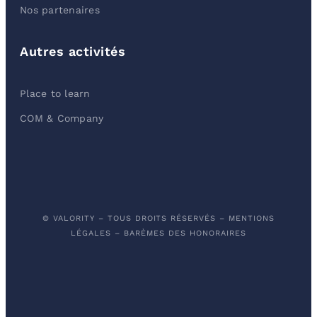
Nos partenaires
Autres activités
Place to learn
COM & Company
© VALORITY – TOUS DROITS RÉSERVÉS –
MENTIONS
LÉGALES
–
BARÈMES DES HONORAIRES