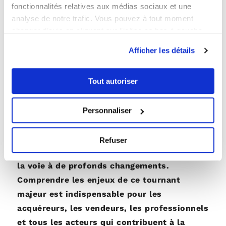
fonctionnalités relatives aux médias sociaux et une
Vers quelle direction le marché immobilier se
analyse de notre trafic. Vous pouvez à tout moment
dirige-t-il ? Les prix des passoires
changer d’avis en cliquant sur l’icône en bas à gauche.
thermiques continueront-ils à baisser ?
Afficher les détails
Comment les acteurs du marché
s’adapteront-ils à cette nouvelle donne ? Ces
Tout autoriser
questions cruciales nécessitent une analyse
approfondie et une veille constante pour
Personnaliser
naviguer dans ce paysage en pleine mutation.
En conclusion, l’impact du DPE sur
Refuser
l’immobilier français est indéniable et ouvre
la voie à de profonds changements.
Comprendre les enjeux de ce tournant
majeur est indispensable pour les
acquéreurs, les vendeurs, les professionnels
et tous les acteurs qui contribuent à la