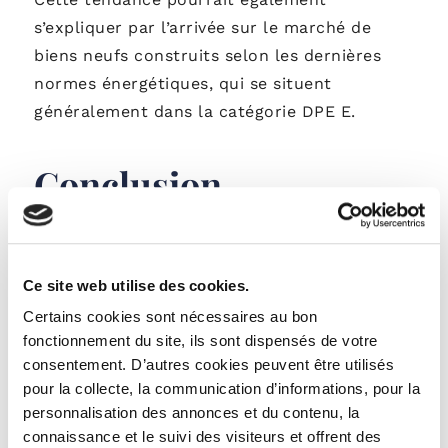
s’expliquer par l’arrivée sur le marché de
biens neufs construits selon les dernières
normes énergétiques, qui se situent
généralement dans la catégorie DPE E.
Conclusion
Le DPE s’impose comme un élément
structurant du marché immobilier français,
Ce site web utilise des cookies.
influençant les prix, les stratégies
Certains cookies sont nécessaires au bon
d’investissement et les comportements des
fonctionnement du site, ils sont dispensés de votre
acteurs. Les disparités régionales, la décote
consentement. D’autres cookies peuvent être utilisés
des passoires thermiques et l’évolution de
pour la collecte, la communication d’informations, pour la
l’offre de biens illustrent l’ampleur de ce
personnalisation des annonces et du contenu, la
bouleversement.
connaissance et le suivi des visiteurs et offrent des