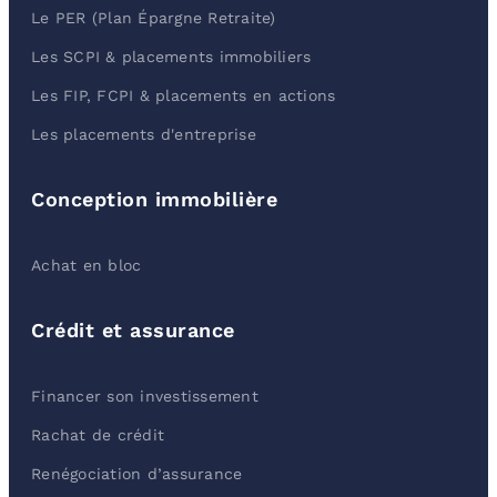
Le PER (Plan Épargne Retraite)
Les SCPI & placements immobiliers
Les FIP, FCPI & placements en actions
Les placements d'entreprise
Conception immobilière
Achat en bloc
Crédit et assurance
Financer son investissement
Rachat de crédit
Renégociation d’assurance