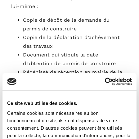
lui-même :
Copie de dépôt de la demande du
permis de construire
Copie de la déclaration d’achèvement
des travaux
Document qui stipule la date
d’obtention de permis de construire
Récépissé de réception en mairie de la
déclaration d’achèvement
S’il s’agit d’un bien ancien avec travaux de
rénovation :
Ce site web utilise des cookies.
Certains cookies sont nécessaires au bon
Copie de la déclaration d’achèvement de
fonctionnement du site, ils sont dispensés de votre
travaux
consentement. D’autres cookies peuvent être utilisés
Récépissé de réception par la mairie de
pour la collecte, la communication d’informations, pour la