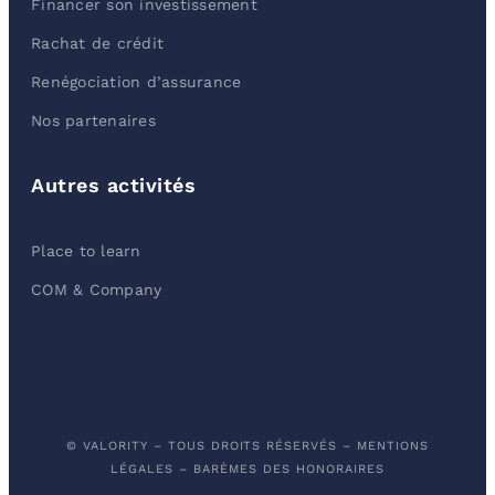
Financer son investissement
Rachat de crédit
Renégociation d’assurance
Nos partenaires
Autres activités
Place to learn
COM & Company
© VALORITY – TOUS DROITS RÉSERVÉS –
MENTIONS
LÉGALES
–
BARÈMES DES HONORAIRES