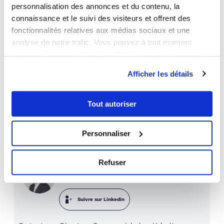
la déclaration
personnalisation des annonces et du contenu, la
connaissance et le suivi des visiteurs et offrent des
Document qui atteste de la nature de
fonctionnalités relatives aux médias sociaux et une
l’affectation précédente du bien
analyse de notre trafic. Vous pouvez à tout moment
changer d’avis en cliquant sur l’icône en bas à gauche.
Afficher les détails
Tout autoriser
PARTAGER :
Personnaliser
Dernière modification le 03/09/2024 par
Refuser
Pierre-Emmanuel Jus
Directeur Commercial
Suivre sur Linkedin