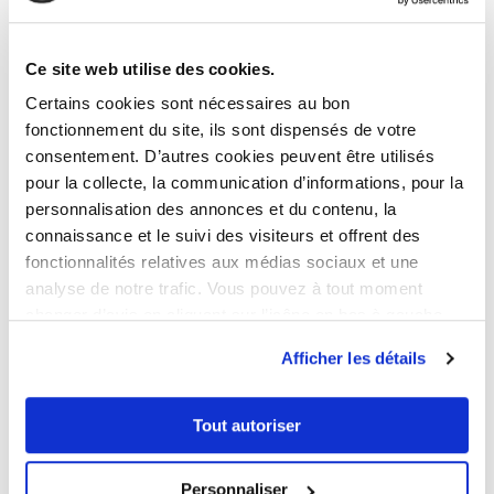
et Dirigeants. J’aime développer, animer les équipes et
transmettre mes compétences techniques du métier
de CGP.
Ce site web utilise des cookies.
Certains cookies sont nécessaires au bon
fonctionnement du site, ils sont dispensés de votre
consentement. D’autres cookies peuvent être utilisés
Nos
articles associés
pour la collecte, la communication d’informations, pour la
personnalisation des annonces et du contenu, la
connaissance et le suivi des visiteurs et offrent des
fonctionnalités relatives aux médias sociaux et une
FISCALITÉ
analyse de notre trafic. Vous pouvez à tout moment
changer d’avis en cliquant sur l’icône en bas à gauche.
Afficher les détails
Tout autoriser
Personnaliser