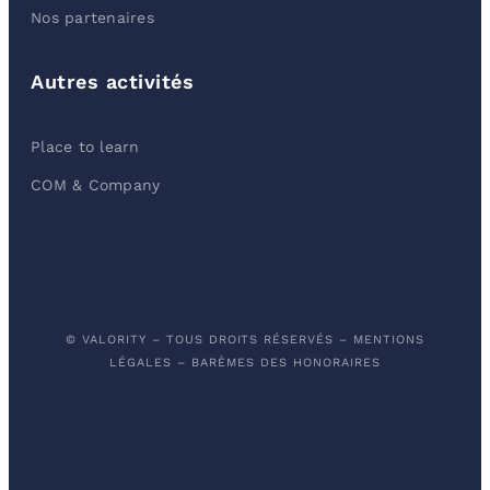
Nos partenaires
Autres activités
Place to learn
COM & Company
© VALORITY – TOUS DROITS RÉSERVÉS –
MENTIONS
LÉGALES
–
BARÈMES DES HONORAIRES