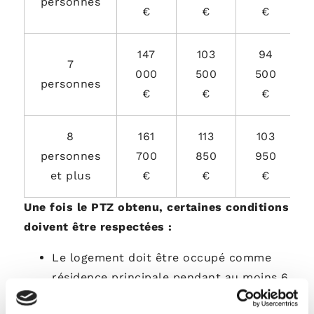
personnes
€
€
€
147
103
94
7
000
500
500
personnes
€
€
€
8
161
113
103
personnes
700
850
950
et plus
€
€
€
Une fois le PTZ obtenu, certaines conditions
doivent être respectées :
Le logement doit être occupé comme
résidence principale pendant au moins 6
ans.