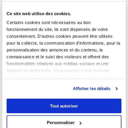
La revente anticipée impose un
remboursement du PTZ, sauf en cas de :
Ce site web utilise des cookies.
Mutation professionnelle
Certains cookies sont nécessaires au bon
Divorce ou séparation
fonctionnement du site, ils sont dispensés de votre
Décès de l’emprunteur ou de son
consentement. D’autres cookies peuvent être utilisés
conjoint
pour la collecte, la communication d’informations, pour la
Perte d’emploi
personnalisation des annonces et du contenu, la
connaissance et le suivi des visiteurs et offrent des
fonctionnalités relatives aux médias sociaux et une
analyse de notre trafic. Vous pouvez à tout moment
Les investissements
changer d’avis en cliquant sur l’icône en bas à gauche.
locatifs sont-ils
Afficher les détails
éligibles au PTZ ?
Tout autoriser
Le Prêt à Taux Zéro (PTZ) est une aide de
l’État destinée à faciliter l’accession à la
Personnaliser
propriété pour les primo-accédants, c’est-à-