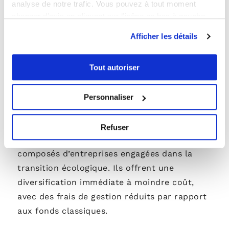
analyse de notre trafic. Vous pouvez à tout moment
privées pour financer des projets
changer d’avis en cliquant sur l’icône en bas à gauche.
écologiques. Elles offrent généralement une
Afficher les détails
visibilité sur les projets financés
ainsi qu’un
couple rendement/risque souvent
plus
Tout autoriser
stable que les actions
.
Personnaliser
Les ETF et actions green
Les ETF (fonds indiciels cotés en bourse)
Refuser
verts répliquent la performance d’indices
composés d’entreprises engagées dans la
transition écologique. Ils offrent une
diversification immédiate à moindre coût,
avec des frais de gestion réduits par rapport
aux fonds classiques.