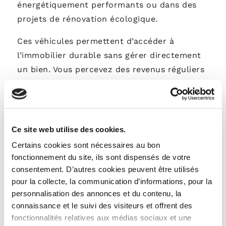
énergétiquement performants ou dans des
projets de rénovation écologique.
Ces véhicules permettent d’accéder à
l’immobilier durable sans gérer directement
un bien. Vous percevez des revenus réguliers
sous forme de loyers, tout en soutenant la
rénovation et la construction de bâtiments
bas carbone. C’est un placement concret et
tangible pour les épargnants sensibles à
Ce site web utilise des cookies.
l’impact environnemental.
Certains cookies sont nécessaires au bon
fonctionnement du site, ils sont dispensés de votre
consentement. D’autres cookies peuvent être utilisés
Les obligations vertes (green
pour la collecte, la communication d’informations, pour la
bonds)
personnalisation des annonces et du contenu, la
connaissance et le suivi des visiteurs et offrent des
Les obligations vertes sont des titres de
fonctionnalités relatives aux médias sociaux et une
dette émis par des états ou des entreprises