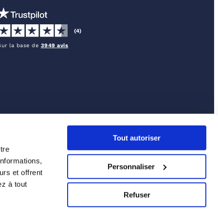
(4)
Sur la base de
3949 avis
Tout autoriser
tre
S
informations,
Personnaliser
rs et offrent
z à tout
Refuser