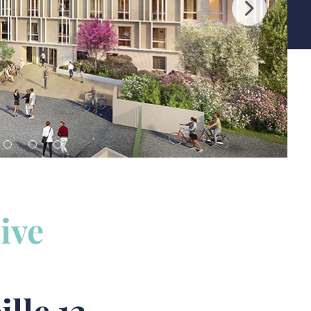
ive
lle 13