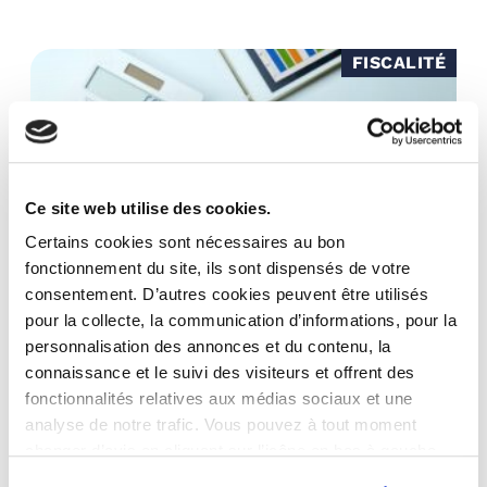
FISCALITÉ
Ce site web utilise des cookies.
Certains cookies sont nécessaires au bon
fonctionnement du site, ils sont dispensés de votre
consentement. D’autres cookies peuvent être utilisés
22/06/26
pour la collecte, la communication d’informations, pour la
personnalisation des annonces et du contenu, la
FACTURATION ÉLECTRONIQUE : CE QUI
connaissance et le suivi des visiteurs et offrent des
CHANGE POUR LES INVESTISSEURS EN 2026
fonctionnalités relatives aux médias sociaux et une
analyse de notre trafic. Vous pouvez à tout moment
La facturation électronique devient progressivement
changer d’avis en cliquant sur l’icône en bas à gauche.
obligatoire en France à partir du 1er septembre 2026.
Issue de l’ordonnance de 2021 et