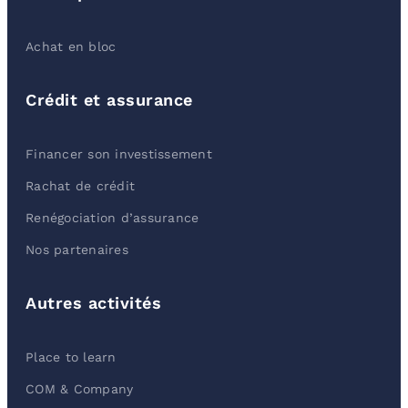
Achat en bloc
Crédit et assurance
Financer son investissement
Rachat de crédit
Renégociation d’assurance
Nos partenaires
Autres activités
Place to learn
COM & Company