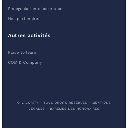
Renégociation d’assurance
Nos partenaires
Autres activités
Place to learn
COM & Company
© VALORITY – TOUS DROITS RÉSERVÉS –
MENTIONS
LÉGALES
–
BARÈMES DES HONORAIRES