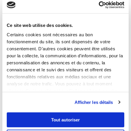
Économies d’énergie
importantes
Ce site web utilise des cookies.
Certains cookies sont nécessaires au bon
fonctionnement du site, ils sont dispensés de votre
Toutefois,
acquérir une passoire thermique
consentement. D’autres cookies peuvent être utilisés
pour la rénover peut s’avérer judicieux
pour la collecte, la communication d’informations, pour la
lorsqu’il s’agît de faire des économies sur
personnalisation des annonces et du contenu, la
connaissance et le suivi des visiteurs et offrent des
l’énergie. La hausse des prix de l’énergie a
fonctionnalités relatives aux médias sociaux et une
nécessité ce changement, soulignant
analyse de notre trafic. Vous pouvez à tout moment
l’urgence d’investir dans l’efficacité
changer d’avis en cliquant sur l’icône en bas à gauche.
énergétique des logements pour optimiser la
Afficher les détails
rentabilité locative des propriétaires. Les
économies réalisées peuvent aller de 80 à
300 € par mois selon la taille du logement et
Tout autoriser
s’il s’agit d’un bien G ou F. A l’année cela