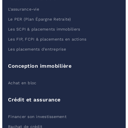
L'assurance-vie
Le PER (Plan Épargne Retraite)
Les SCPI & placements immobiliers
Les FIP, FCPI & placements en actions
Les placements d'entreprise
Conception immobilière
Achat en bloc
Crédit et assurance
Financer son investissement
Rachat de crédit