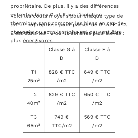
propriétaire. De plus, il y a des différences
entre les biens G et F sur l’isolation
Voici les coûts moyens pour chaque type de
thermique sans compter les biens en rez-de-
lot en copropriété pour passer de G ou F à D.
chaussée ou sous les toits qui peuvent être
C’est dans les T2 où ils sont les plus élevés :
plus énergivores.
Classe G à
Classe F à
D
D
T1
828 € TTC
649 € TTC
25m²
/m2
/m2
T2
829 € TTC
650 € TTC
40m²
/m2
/m2
T3
749 €
569 € TTC
65m²
TTC/m2
/m2