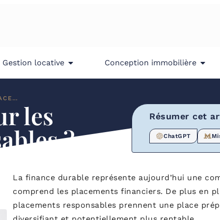
Gestion locative
Conception immobilière
QUE FAUT-IL SAVOIR SUR LES PLACEMENTS RESPONSABLES ?
ur les
Résumer cet art
ables ?
ChatGPT
Mi
La finance durable représente aujourd’hui une co
comprend les placements financiers. De plus en plus
placements responsables prennent une place prépo
diversifiant et potentiellement plus rentable.