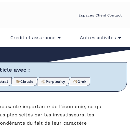
Espaces Client
Contact
Crédit et assurance
Autres activités
icle avec :
stral
Claude
Perplexity
Grok
mposante importante de l’économie, ce qui
 plébiscités par les investisseurs, les
ndérante du fait de leur caractère