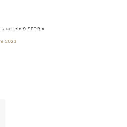
n « article 9 SFDR »
re 2023