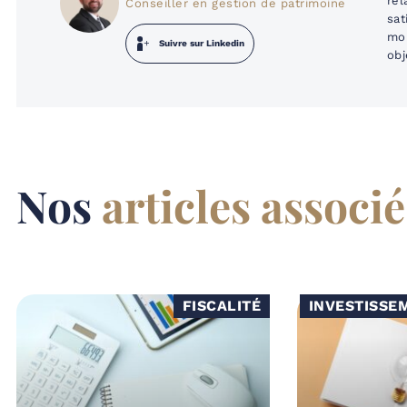
rel
Conseiller en gestion de patrimoine
sat
mon
Suivre sur Linkedin
obj
Nos
articles associé
FISCALITÉ
INVESTISSE